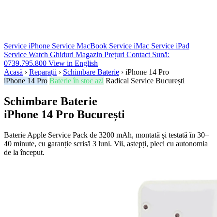
Service iPhone
Service MacBook
Service iMac
Service iPad
Service Watch
Ghiduri
Magazin
Prețuri
Contact
Sună:
0739.795.800
View in English
Acasă
›
Reparații
›
Schimbare Baterie
›
iPhone 14 Pro
iPhone 14 Pro
Baterie în stoc azi
Radical Service București
Schimbare Baterie
iPhone 14 Pro
București
Baterie Apple Service Pack de 3200 mAh, montată și testată în 30–
40 minute, cu garanție scrisă 3 luni. Vii, aștepți, pleci cu autonomia
de la început.