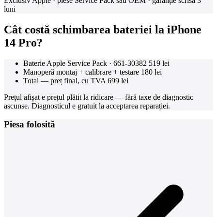
Exclusiv Apple · piese Service Pack sau OEM · garanție scrisă 3
luni
Cât costă schimbarea bateriei la iPhone
14 Pro?
Baterie Apple Service Pack · 661-30382
519 lei
Manoperă montaj + calibrare + testare
180 lei
Total — preț final, cu TVA
699 lei
Prețul afișat e prețul plătit la ridicare — fără taxe de diagnostic
ascunse. Diagnosticul e gratuit la acceptarea reparației.
Piesa folosită