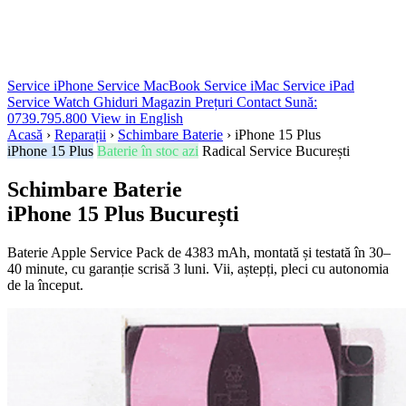
Service iPhone
Service MacBook
Service iMac
Service iPad
Service Watch
Ghiduri
Magazin
Prețuri
Contact
Sună:
0739.795.800
View in English
Acasă
›
Reparații
›
Schimbare Baterie
›
iPhone 15 Plus
iPhone 15 Plus
Baterie în stoc azi
Radical Service București
Schimbare Baterie
iPhone 15 Plus
București
Baterie Apple Service Pack de 4383 mAh, montată și testată în 30–
40 minute, cu garanție scrisă 3 luni. Vii, aștepți, pleci cu autonomia
de la început.