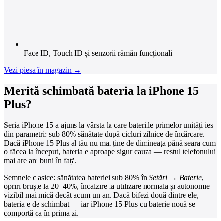
Face ID, Touch ID și senzorii rămân funcționali
Vezi piesa în magazin →
Merită schimbată bateria la iPhone 15
Plus?
Seria iPhone 15 a ajuns la vârsta la care bateriile primelor unități ies
din parametri: sub 80% sănătate după cicluri zilnice de încărcare.
Dacă iPhone 15 Plus al tău nu mai ține de dimineața până seara cum
o făcea la început, bateria e aproape sigur cauza — restul telefonului
mai are ani buni în față.
Semnele clasice: sănătatea bateriei sub 80% în
Setări → Baterie
,
opriri bruște la 20–40%, încălzire la utilizare normală și autonomie
vizibil mai mică decât acum un an. Dacă bifezi două dintre ele,
bateria e de schimbat — iar iPhone 15 Plus cu baterie nouă se
comportă ca în prima zi.