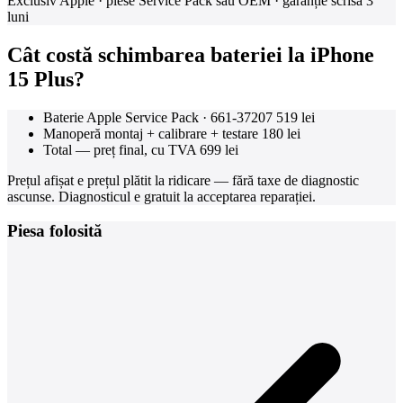
Exclusiv Apple · piese Service Pack sau OEM · garanție scrisă 3
luni
Cât costă schimbarea bateriei la iPhone
15 Plus?
Baterie Apple Service Pack · 661-37207
519 lei
Manoperă montaj + calibrare + testare
180 lei
Total — preț final, cu TVA
699 lei
Prețul afișat e prețul plătit la ridicare — fără taxe de diagnostic
ascunse. Diagnosticul e gratuit la acceptarea reparației.
Piesa folosită