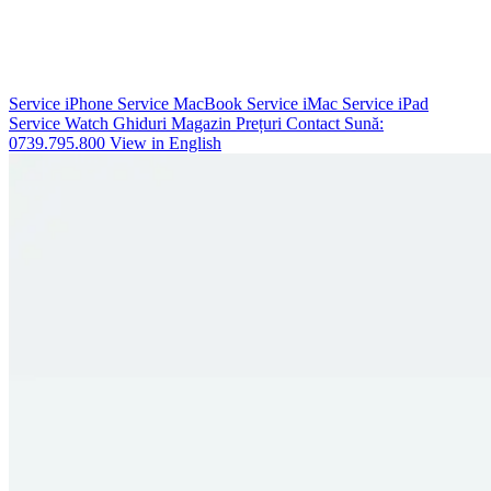
Service iPhone
Service MacBook
Service iMac
Service iPad
Service Watch
Ghiduri
Magazin
Prețuri
Contact
Sună:
0739.795.800
View in English