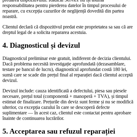
responsabilitatea pentru pierderea datelor în timpul procesului de
reparare, cu excepția cazurilor de neglijență dovedită din partea
noastră.
Clientul declară că dispozitivul predat este proprietatea sa sau că are
dreptul legal de a solicita repararea acestuia.
4. Diagnosticul și devizul
Diagnosticul preliminar este gratuit, indiferent de decizia clientului.
Dacă problema necesită investigație aprofundată (dezasamblare,
testare pe bancul de lucru), diagnosticul aprofundat costă 180 lei,
sumă care se scade din prețul final al reparației dacă clientul acceptă
devizul.
Devizul include: cauza identificată a defectului, piesa sau piesele
necesare, prețul total (componentă + manoperă + TVA), și timpul
estimat de finalizare. Prețurile din deviz sunt ferme și nu se modifică
ulterior, cu excepția cazului în care se descoperă defecte
suplimentare — în acest caz, clientul este contactat pentru aprobare
înainte de continuarea lucrărilor.
5. Acceptarea sau refuzul reparației