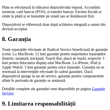
Plata se efectuează la ridicarea dispozitivului reparat. Acceptăm:
numerar, card bancar (POS), și transfer bancar. Factura fiscală se
emite la plată și se transmite pe email sau se înmânează fizic.
Dispozitivul se eliberează doar după achitarea integrală a sumei din
devizul acceptat.
8. Garanția
Toate reparațiile efectuate de Radical Service beneficiază de garanție
scrisă. La MacBook: 12 luni garanție pentru majoritatea reparațiilor
(baterie, tastatură, trackpad, Touch Bar, placă de bază), respectiv 3
luni pentru înlocuirea display-ului MacBook. La iPhone, iPad și
Apple Watch: 3 luni garanție pentru orice reparație. Garanția nu se
resetează la intervențiile efectuate în cadrul garanției. Dacă
dispozitivul ajunge la un alt service, garanția pentru componentele
aflate în perioada de garanție se anulează.
Detaliile complete ale garanției sunt disponibile pe pagina
Garanție
Service
.
9. Limitarea responsabilității