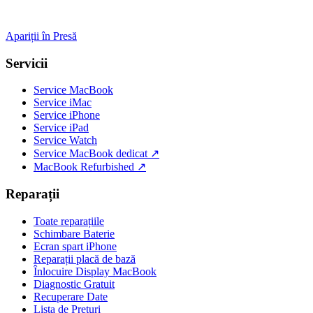
Apariții în Presă
Servicii
Service MacBook
Service iMac
Service iPhone
Service iPad
Service Watch
Service MacBook dedicat ↗
MacBook Refurbished ↗
Reparații
Toate reparațiile
Schimbare Baterie
Ecran spart iPhone
Reparații placă de bază
Înlocuire Display MacBook
Diagnostic Gratuit
Recuperare Date
Lista de Prețuri