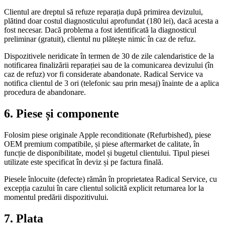
Clientul are dreptul să refuze reparația după primirea devizului,
plătind doar costul diagnosticului aprofundat (180 lei), dacă acesta a
fost necesar. Dacă problema a fost identificată la diagnosticul
preliminar (gratuit), clientul nu plătește nimic în caz de refuz.
Dispozitivele neridicate în termen de 30 de zile calendaristice de la
notificarea finalizării reparației sau de la comunicarea devizului (în
caz de refuz) vor fi considerate abandonate. Radical Service va
notifica clientul de 3 ori (telefonic sau prin mesaj) înainte de a aplica
procedura de abandonare.
6. Piese și componente
Folosim piese originale Apple reconditionate (Refurbished), piese
OEM premium compatibile, și piese aftermarket de calitate, în
funcție de disponibilitate, model și bugetul clientului. Tipul piesei
utilizate este specificat în deviz și pe factura finală.
Piesele înlocuite (defecte) rămân în proprietatea Radical Service, cu
excepția cazului în care clientul solicită explicit returnarea lor la
momentul predării dispozitivului.
7. Plata