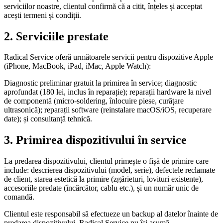
serviciilor noastre, clientul confirmă că a citit, înțeles și acceptat
acești termeni și condiții.
2. Serviciile prestate
Radical Service oferă următoarele servicii pentru dispozitive Apple
(iPhone, MacBook, iPad, iMac, Apple Watch):
Diagnostic preliminar gratuit la primirea în service; diagnostic
aprofundat (180 lei, inclus în reparație); reparații hardware la nivel
de componentă (micro-soldering, înlocuire piese, curățare
ultrasonică); reparații software (reinstalare macOS/iOS, recuperare
date); și consultanță tehnică.
3. Primirea dispozitivului în service
La predarea dispozitivului, clientul primește o fișă de primire care
include: descrierea dispozitivului (model, serie), defectele reclamate
de client, starea estetică la primire (zgârieturi, lovituri existente),
accesoriile predate (încărcător, cablu etc.), și un număr unic de
comandă.
Clientul este responsabil să efectueze un backup al datelor înainte de
predarea dispozitivului. Radical Service nu își asumă