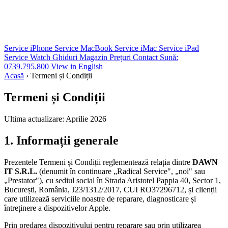
Service iPhone
Service MacBook
Service iMac
Service iPad
Service Watch
Ghiduri
Magazin
Prețuri
Contact
Sună:
0739.795.800
View in English
Acasă
›
Termeni și Condiții
Termeni și Condiții
Ultima actualizare: Aprilie 2026
1. Informații generale
Prezentele Termeni și Condiții reglementează relația dintre
DAWN
IT S.R.L.
(denumit în continuare „Radical Service", „noi" sau
„Prestator"), cu sediul social în Strada Aristotel Pappia 40, Sector 1,
București, România, J23/1312/2017, CUI RO37296712, și clienții
care utilizează serviciile noastre de reparare, diagnosticare și
întreținere a dispozitivelor Apple.
Prin predarea dispozitivului pentru reparare sau prin utilizarea