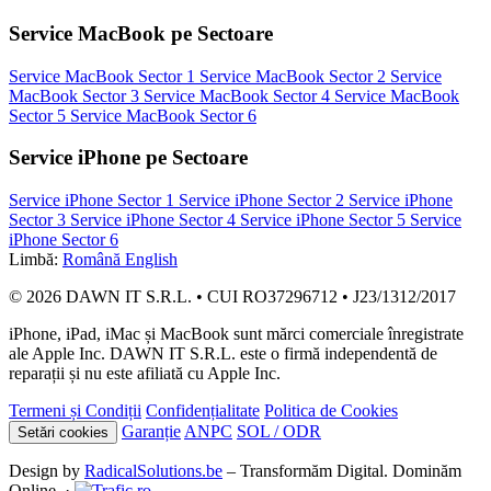
Service MacBook pe Sectoare
Service MacBook Sector 1
Service MacBook Sector 2
Service
MacBook Sector 3
Service MacBook Sector 4
Service MacBook
Sector 5
Service MacBook Sector 6
Service iPhone pe Sectoare
Service iPhone Sector 1
Service iPhone Sector 2
Service iPhone
Sector 3
Service iPhone Sector 4
Service iPhone Sector 5
Service
iPhone Sector 6
Limbă:
Română
English
© 2026 DAWN IT S.R.L. • CUI RO37296712 • J23/1312/2017
iPhone, iPad, iMac și MacBook sunt mărci comerciale înregistrate
ale Apple Inc. DAWN IT S.R.L. este o firmă independentă de
reparații și nu este afiliată cu Apple Inc.
Termeni și Condiții
Confidențialitate
Politica de Cookies
Garanție
ANPC
SOL / ODR
Setări cookies
Design by
RadicalSolutions.be
– Transformăm Digital. Dominăm
Online. ·