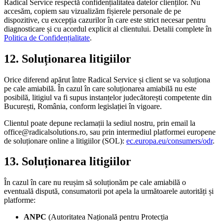
Radical Service respectă confidențialitatea datelor clienților. Nu
accesăm, copiem sau vizualizăm fișierele personale de pe
dispozitive, cu excepția cazurilor în care este strict necesar pentru
diagnosticare și cu acordul explicit al clientului. Detalii complete în
Politica de Confidențialitate
.
12. Soluționarea litigiilor
Orice diferend apărut între Radical Service și client se va soluționa
pe cale amiabilă. În cazul în care soluționarea amiabilă nu este
posibilă, litigiul va fi supus instanțelor judecătorești competente din
București, România, conform legislației în vigoare.
Clientul poate depune reclamații la sediul nostru, prin email la
office@radicalsolutions.ro
, sau prin intermediul platformei europene
de soluționare online a litigiilor (SOL):
ec.europa.eu/consumers/odr
.
13. Soluționarea litigiilor
În cazul în care nu reușim să soluționăm pe cale amiabilă o
eventuală dispută, consumatorii pot apela la următoarele autorități și
platforme:
ANPC
(Autoritatea Națională pentru Protecția