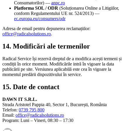
Consumatorilor) —
anpc.ro
Platforma SOL / ODR
(Soluționarea Online a Litigiilor,
conform Regulamentului UE nr. 524/2013) —
ec.europa.eu/consumers/odr
Adresa de email pentru depunerea reclamațiilor:
office@radicalsolutions.ro
.
14. Modificări ale termenilor
Radical Service își rezervă dreptul de a modifica acești termeni și
condiții în orice moment. Modificările intră în vigoare la data
publicării pe site. Versiunea aplicabilă este cea în vigoare la
momentul predării dispozitivului în service.
15. Date de contact
DAWN IT S.R.L.
Strada Aristotel Pappia 40, Sector 1, București, România
Telefon:
0739 795 800
Email:
office@radicalsolutions.ro
Program: Luni – Vineri, 08:30 – 17:30