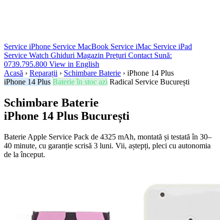
Service iPhone
Service MacBook
Service iMac
Service iPad
Service Watch
Ghiduri
Magazin
Prețuri
Contact
Sună:
0739.795.800
View in English
Acasă
›
Reparații
›
Schimbare Baterie
›
iPhone 14 Plus
iPhone 14 Plus
Baterie în stoc azi
Radical Service București
Schimbare Baterie
iPhone 14 Plus
București
Baterie Apple Service Pack de 4325 mAh, montată și testată în 30–
40 minute, cu garanție scrisă 3 luni. Vii, aștepți, pleci cu autonomia
de la început.