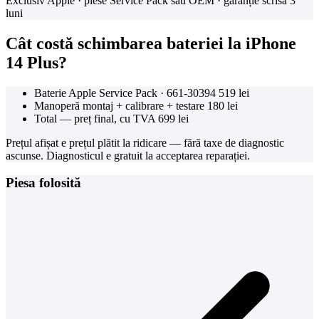
Exclusiv Apple · piese Service Pack sau OEM · garanție scrisă 3
luni
Cât costă schimbarea bateriei la iPhone
14 Plus?
Baterie Apple Service Pack · 661-30394
519 lei
Manoperă montaj + calibrare + testare
180 lei
Total — preț final, cu TVA
699 lei
Prețul afișat e prețul plătit la ridicare — fără taxe de diagnostic
ascunse. Diagnosticul e gratuit la acceptarea reparației.
Piesa folosită