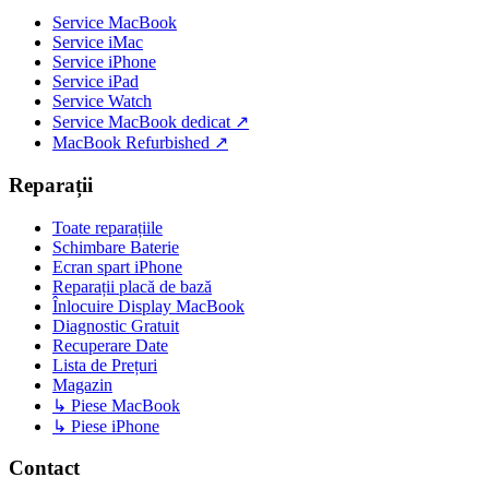
Service MacBook
Service iMac
Service iPhone
Service iPad
Service Watch
Service MacBook dedicat ↗
MacBook Refurbished ↗
Reparații
Toate reparațiile
Schimbare Baterie
Ecran spart iPhone
Reparații placă de bază
Înlocuire Display MacBook
Diagnostic Gratuit
Recuperare Date
Lista de Prețuri
Magazin
↳ Piese MacBook
↳ Piese iPhone
Contact