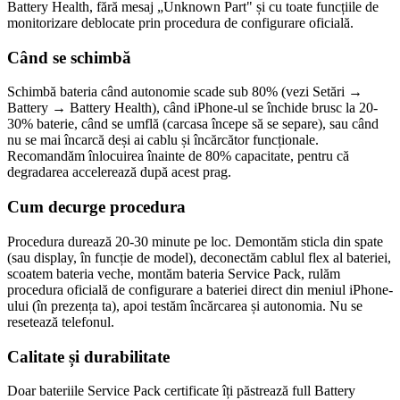
Battery Health, fără mesaj „Unknown Part" și cu toate funcțiile de
monitorizare deblocate prin procedura de configurare oficială.
Când se schimbă
Schimbă bateria când autonomie scade sub 80% (vezi Setări →
Battery → Battery Health), când iPhone-ul se închide brusc la 20-
30% baterie, când se umflă (carcasa începe să se separe), sau când
nu se mai încarcă deși ai cablu și încărcător funcționale.
Recomandăm înlocuirea înainte de 80% capacitate, pentru că
degradarea accelerează după acest prag.
Cum decurge procedura
Procedura durează 20-30 minute pe loc. Demontăm sticla din spate
(sau display, în funcție de model), deconectăm cablul flex al bateriei,
scoatem bateria veche, montăm bateria Service Pack, rulăm
procedura oficială de configurare a bateriei direct din meniul iPhone-
ului (în prezența ta), apoi testăm încărcarea și autonomia. Nu se
resetează telefonul.
Calitate și durabilitate
Doar bateriile Service Pack certificate îți păstrează full Battery