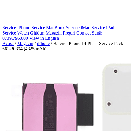
Service iPhone
Service MacBook
Service iMac
Service iPad
Service Watch
Ghiduri
Magazin
Prețuri
Contact
Sună:
0739.795.800
View in English
Acasă
/
Magazin
/
iPhone
/
Baterie iPhone 14 Plus - Service Pack
661-30394 (4325 mAh)