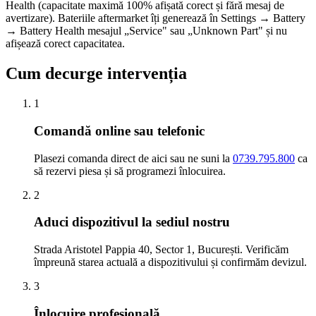
Health (capacitate maximă 100% afișată corect și fără mesaj de
avertizare). Bateriile aftermarket îți generează în Settings → Battery
→ Battery Health mesajul „Service" sau „Unknown Part" și nu
afișează corect capacitatea.
Cum decurge intervenția
1
Comandă online sau telefonic
Plasezi comanda direct de aici sau ne suni la
0739.795.800
ca
să rezervi piesa și să programezi înlocuirea.
2
Aduci dispozitivul la sediul nostru
Strada Aristotel Pappia 40, Sector 1, București. Verificăm
împreună starea actuală a dispozitivului și confirmăm devizul.
3
Înlocuire profesională