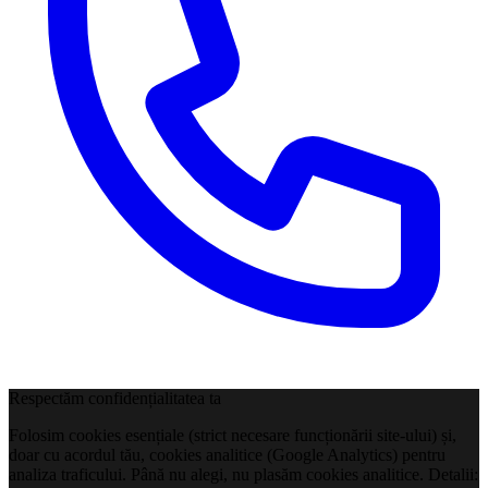
Respectăm confidențialitatea ta
Folosim cookies esențiale (strict necesare funcționării site-ului) și,
doar cu acordul tău, cookies analitice (Google Analytics) pentru
analiza traficului. Până nu alegi, nu plasăm cookies analitice. Detalii: