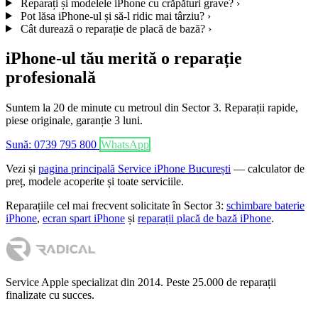
Reparați și modelele iPhone cu crăpături grave?
›
Pot lăsa iPhone-ul și să-l ridic mai târziu?
›
Cât durează o reparație de placă de bază?
›
iPhone-ul tău merită o reparație
profesională
Suntem la 20 de minute cu metroul din Sector 3. Reparații rapide,
piese originale, garanție 3 luni.
Sună: 0739 795 800
WhatsApp
Vezi și
pagina principală Service iPhone București
— calculator de
preț, modele acoperite și toate serviciile.
Reparațiile cel mai frecvent solicitate în Sector 3:
schimbare baterie
iPhone
,
ecran spart iPhone
și
reparații placă de bază iPhone
.
Service Apple specializat din 2014. Peste 25.000 de reparații
finalizate cu succes.