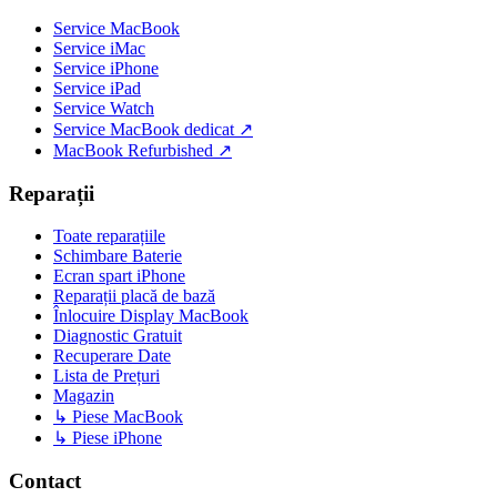
Service MacBook
Service iMac
Service iPhone
Service iPad
Service Watch
Service MacBook dedicat ↗
MacBook Refurbished ↗
Reparații
Toate reparațiile
Schimbare Baterie
Ecran spart iPhone
Reparații placă de bază
Înlocuire Display MacBook
Diagnostic Gratuit
Recuperare Date
Lista de Prețuri
Magazin
↳ Piese MacBook
↳ Piese iPhone
Contact