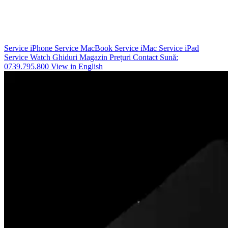
Service iPhone
Service MacBook
Service iMac
Service iPad
Service Watch
Ghiduri
Magazin
Prețuri
Contact
Sună:
0739.795.800
View in English