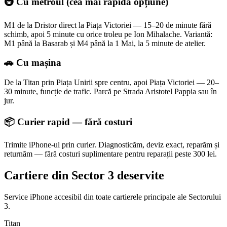
🚇 Cu metroul (cea mai rapidă opțiune)
M1 de la Dristor direct la Piața Victoriei — 15–20 de minute fără
schimb, apoi 5 minute cu orice troleu pe Ion Mihalache. Variantă:
M1 până la Basarab și M4 până la 1 Mai, la 5 minute de atelier.
🚗 Cu mașina
De la Titan prin Piața Unirii spre centru, apoi Piața Victoriei — 20–
30 minute, funcție de trafic. Parcă pe Strada Aristotel Pappia sau în
jur.
📦 Curier rapid — fără costuri
Trimite iPhone-ul prin curier. Diagnosticăm, deviz exact, reparăm și
returnăm — fără costuri suplimentare pentru reparații peste 300 lei.
Cartiere din Sector 3 deservite
Service iPhone accesibil din toate cartierele principale ale Sectorului
3.
Titan