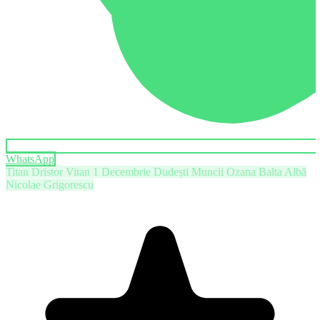
WhatsApp
Titan
Dristor
Vitan
1 Decembrie
Dudești
Muncii
Ozana
Balta Albă
Nicolae Grigorescu