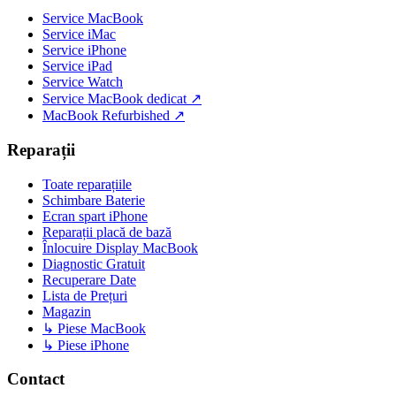
Service MacBook
Service iMac
Service iPhone
Service iPad
Service Watch
Service MacBook dedicat ↗
MacBook Refurbished ↗
Reparații
Toate reparațiile
Schimbare Baterie
Ecran spart iPhone
Reparații placă de bază
Înlocuire Display MacBook
Diagnostic Gratuit
Recuperare Date
Lista de Prețuri
Magazin
↳ Piese MacBook
↳ Piese iPhone
Contact