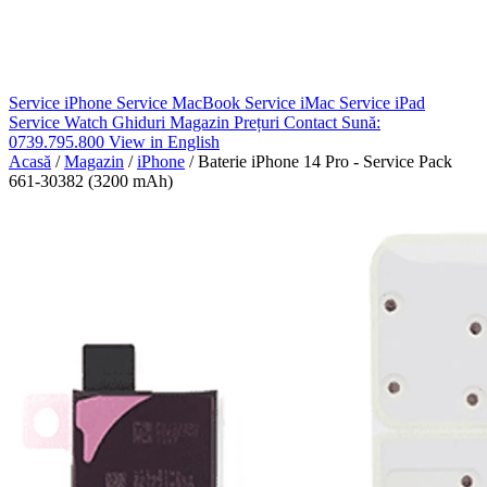
Service iPhone
Service MacBook
Service iMac
Service iPad
Service Watch
Ghiduri
Magazin
Prețuri
Contact
Sună:
0739.795.800
View in English
Acasă
/
Magazin
/
iPhone
/
Baterie iPhone 14 Pro - Service Pack
661-30382 (3200 mAh)