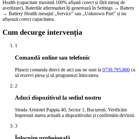
Health (capacitate maximă 100% afișată corect și fără mesaj de
avertizare). Bateriile aftermarket îți generează în Settings → Battery
→ Battery Health mesajul „Service" sau „Unknown Part" și nu
afișează corect capacitatea.
Cum decurge intervenția
1
Comandă online sau telefonic
Plasezi comanda direct de aici sau ne suni la
0739.795.800
ca
să rezervi piesa și să programezi înlocuirea.
2
Aduci dispozitivul la sediul nostru
Strada Aristotel Pappia 40, Sector 1, București. Verificăm
împreună starea actuală a dispozitivului și confirmăm devizul.
3
Înlocuire profesională