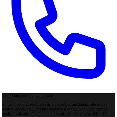
Respectăm confidențialitatea ta
Folosim cookies esențiale (strict necesare funcționării site-ului) și,
doar cu acordul tău, cookies analitice (Google Analytics) pentru
analiza traficului. Până nu alegi, nu plasăm cookies analitice. Detalii: