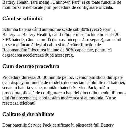
Battery Health, fără mesaj „Unknown Part" și cu toate funcțiile de
monitorizare deblocate prin procedura de configurare oficială.
Când se schimbă
Schimbă bateria când autonomie scade sub 80% (vezi Setări →
Battery → Battery Health), când iPhone-ul se închide brusc la 20-
30% baterie, când se umflă (carcasa începe să se separe), sau când
nu se mai încarcă deși ai cablu și încărcător funcționale.
Recomandăm înlocuirea înainte de 80% capacitate, pentru că
degradarea accelerează după acest prag.
Cum decurge procedura
Procedura durează 20-30 minute pe loc. Demontăm sticla din spate
(sau display, în funcție de model), deconectăm cablul flex al bateriei,
scoatem bateria veche, montăm bateria Service Pack, rulăm
procedura oficială de configurare a bateriei direct din meniul iPhone-
ului (în prezența ta), apoi testăm încărcarea și autonomia. Nu se
resetează telefonul.
Calitate și durabilitate
Doar bateriile Service Pack certificate îți păstrează full Battery