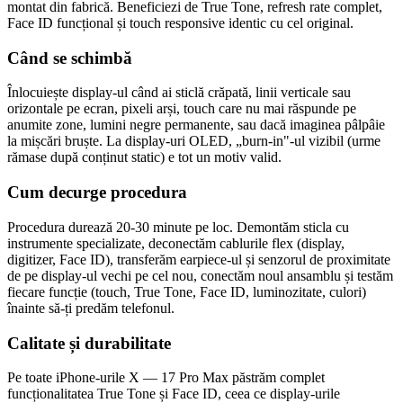
montat din fabrică. Beneficiezi de True Tone, refresh rate complet,
Face ID funcțional și touch responsive identic cu cel original.
Când se schimbă
Înlocuiește display-ul când ai sticlă crăpată, linii verticale sau
orizontale pe ecran, pixeli arși, touch care nu mai răspunde pe
anumite zone, lumini negre permanente, sau dacă imaginea pâlpâie
la mișcări bruște. La display-uri OLED, „burn-in"-ul vizibil (urme
rămase după conținut static) e tot un motiv valid.
Cum decurge procedura
Procedura durează 20-30 minute pe loc. Demontăm sticla cu
instrumente specializate, deconectăm cablurile flex (display,
digitizer, Face ID), transferăm earpiece-ul și senzorul de proximitate
de pe display-ul vechi pe cel nou, conectăm noul ansamblu și testăm
fiecare funcție (touch, True Tone, Face ID, luminozitate, culori)
înainte să-ți predăm telefonul.
Calitate și durabilitate
Pe toate iPhone-urile X — 17 Pro Max păstrăm complet
funcționalitatea True Tone și Face ID, ceea ce display-urile