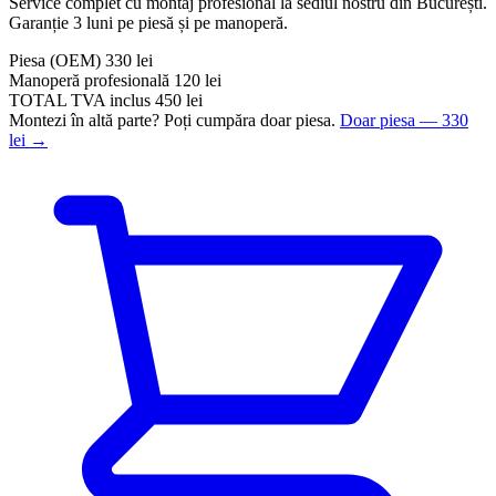
Service complet cu montaj profesional la sediul nostru din București.
Garanție 3 luni pe piesă și pe manoperă.
Piesa
(OEM)
330 lei
Manoperă profesională
120 lei
TOTAL
TVA inclus
450 lei
Montezi în altă parte? Poți cumpăra doar piesa.
Doar piesa — 330
lei →