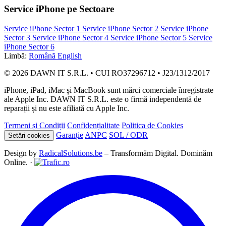
Service iPhone pe Sectoare
Service iPhone Sector 1
Service iPhone Sector 2
Service iPhone
Sector 3
Service iPhone Sector 4
Service iPhone Sector 5
Service
iPhone Sector 6
Limbă:
Română
English
© 2026 DAWN IT S.R.L. • CUI RO37296712 • J23/1312/2017
iPhone, iPad, iMac și MacBook sunt mărci comerciale înregistrate
ale Apple Inc. DAWN IT S.R.L. este o firmă independentă de
reparații și nu este afiliată cu Apple Inc.
Termeni și Condiții
Confidențialitate
Politica de Cookies
Garanție
ANPC
SOL / ODR
Setări cookies
Design by
RadicalSolutions.be
– Transformăm Digital. Dominăm
Online. ·