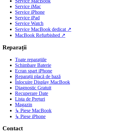
Service MacBook
Service iMac
Service iPhone
Service iPad
Service Watch
Service MacBook dedicat ↗
MacBook Refurbished ↗
Reparații
Toate reparațiile
Schimbare Baterie
Ecran spart iPhone
Reparații placă de bază
Înlocuire Display MacBook
Diagnostic Gratuit
Recuperare Date
Lista de Prețuri
Magazin
↳ Piese MacBook
↳ Piese iPhone
Contact