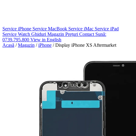
Service iPhone
Service MacBook
Service iMac
Service iPad
Service Watch
Ghiduri
Magazin
Prețuri
Contact
Sună:
0739.795.800
View in English
Acasă
/
Magazin
/
iPhone
/
Display iPhone XS Aftermarket