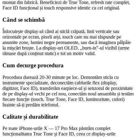
montat din fabrică. Beneficiezi de True Tone, refresh rate complet,
Face ID funcțional și touch responsive identic cu cel original.
Când se schimbă
Înlocuiește display-ul când ai sticlă crăpată, linii verticale sau
orizontale pe ecran, pixeli arși, touch care nu mai răspunde pe
anumite zone, lumini negre permanente, sau dacă imaginea pâlpâie
la mișcări bruște. La display-uri OLED, „burn-in"-ul vizibil (urme
rămase după conținut static) e tot un motiv valid.
Cum decurge procedura
Procedura durează 20-30 minute pe loc. Demontăm sticla cu
instrumente specializate, deconectăm cablurile flex (display,
digitizer, Face ID), transferăm earpiece-ul și senzorul de proximitate
de pe display-ul vechi pe cel nou, conectăm noul ansamblu și testăm
fiecare funcție (touch, True Tone, Face ID, luminozitate, culori)
înainte să-ți predăm telefonul.
Calitate și durabilitate
Pe toate iPhone-urile X — 17 Pro Max păstrăm complet
funcționalitatea True Tone și Face ID, ceea ce display-urile