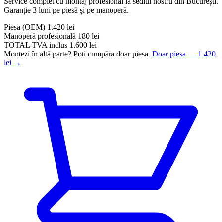
Service complet cu montaj profesional la sediul nostru din București.
Garanție 3 luni pe piesă și pe manoperă.
Piesa
(OEM)
1.420 lei
Manoperă profesională
180 lei
TOTAL
TVA inclus
1.600 lei
Montezi în altă parte? Poți cumpăra doar piesa.
Doar piesa — 1.420
lei →