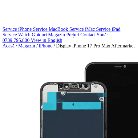
Service iPhone
Service MacBook
Service iMac
Service iPad
Service Watch
Ghiduri
Magazin
Prețuri
Contact
Sună:
0739.795.800
View in English
Acasă
/
Magazin
/
iPhone
/
Display iPhone 17 Pro Max Aftermarket