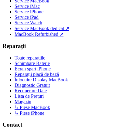
Service MacBook
Service iMac
Service iPhone
Service iPad
Service Watch
Service MacBook dedicat ↗
MacBook Refurbished ↗
Reparații
Toate reparațiile
Schimbare Baterie
Ecran spart iPhone
Reparații placă de bază
Înlocuire Display MacBook
Diagnostic Gratuit
Recuperare Date
Lista de Prețuri
Magazin
↳ Piese MacBook
↳ Piese iPhone
Contact