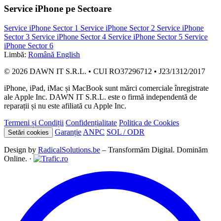
Service iPhone pe Sectoare
Service iPhone Sector 1
Service iPhone Sector 2
Service iPhone
Sector 3
Service iPhone Sector 4
Service iPhone Sector 5
Service
iPhone Sector 6
Limbă:
Română
English
© 2026 DAWN IT S.R.L. • CUI RO37296712 • J23/1312/2017
iPhone, iPad, iMac și MacBook sunt mărci comerciale înregistrate
ale Apple Inc. DAWN IT S.R.L. este o firmă independentă de
reparații și nu este afiliată cu Apple Inc.
Termeni și Condiții
Confidențialitate
Politica de Cookies
Garanție
ANPC
SOL / ODR
Setări cookies
Design by
RadicalSolutions.be
– Transformăm Digital. Dominăm
Online. ·