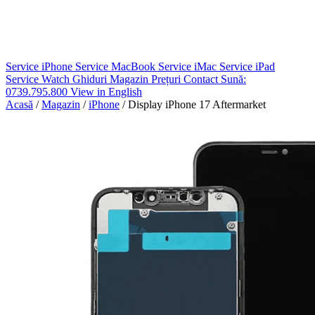
Service iPhone
Service MacBook
Service iMac
Service iPad
Service Watch
Ghiduri
Magazin
Prețuri
Contact
Sună:
0739.795.800
View in English
Acasă
/
Magazin
/
iPhone
/
Display iPhone 17 Aftermarket