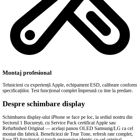
Montaj profesional
Tehnicieni cu experiență Apple, echipament ESD, calibrare conform
specificațiilor. Test funcțional complet împreună cu tine la predare.
Despre schimbare display
Schimbarea display-ului iPhone se face pe loc, la sediul nostru din
Sectorul 1 București, cu Service Pack certificat Apple sau
Refurbished Original — același panou OLED Samsung/LG ca cel
montat din fabrică. Beneficiezi de True Tone, refresh rate complet,
Face ID funcțional și touch responsive identic cu cel original.