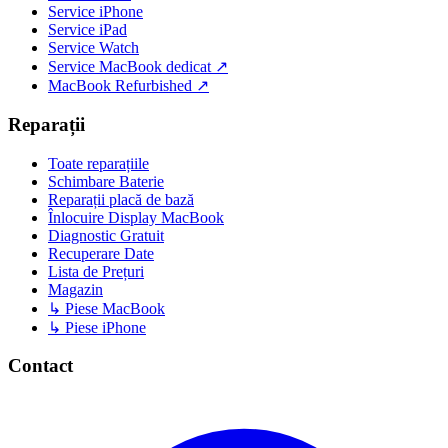
Service iPhone
Service iPad
Service Watch
Service MacBook dedicat ↗
MacBook Refurbished ↗
Reparații
Toate reparațiile
Schimbare Baterie
Reparații placă de bază
Înlocuire Display MacBook
Diagnostic Gratuit
Recuperare Date
Lista de Prețuri
Magazin
↳ Piese MacBook
↳ Piese iPhone
Contact