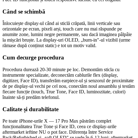
Când se schimbă
Înlocuiește display-ul când ai sticlă crăpată, linii verticale sau
orizontale pe ecran, pixeli arși, touch care nu mai răspunde pe
anumite zone, lumini negre permanente, sau dacă imaginea pâlpâie
la mișcări bruște. La display-uri OLED, „burn-in"-ul vizibil (urme
rămase după conținut static) e tot un motiv valid.
Cum decurge procedura
Procedura durează 20-30 minute pe loc. Demontăm sticla cu
instrumente specializate, deconectăm cablurile flex (display,
digitizer, Face ID), transferăm earpiece-ul și senzorul de proximitate
de pe display-ul vechi pe cel nou, conectăm noul ansamblu și testăm
fiecare funcție (touch, True Tone, Face ID, luminozitate, culori)
înainte să-ți predăm telefonul.
Calitate și durabilitate
Pe toate iPhone-urile X — 17 Pro Max păstrăm complet
funcționalitatea True Tone și Face ID, ceea ce display-urile
aftermarket ieftine NU o pot face. Diferența între Service
Pack/Refurbished și „soft OLED" se vede în 6-12 luni: aftermarket-