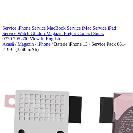
Service iPhone
Service MacBook
Service iMac
Service iPad
Service Watch
Ghiduri
Magazin
Prețuri
Contact
Sună:
0739.795.800
View in English
Acasă
/
Magazin
/
iPhone
/
Baterie iPhone 13 - Service Pack 661-
21991 (3240 mAh)