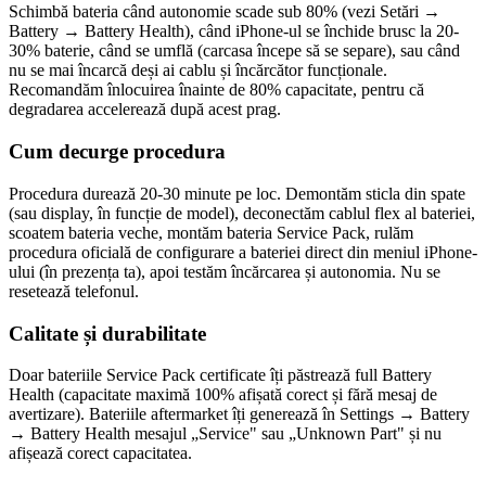
Schimbă bateria când autonomie scade sub 80% (vezi Setări →
Battery → Battery Health), când iPhone-ul se închide brusc la 20-
30% baterie, când se umflă (carcasa începe să se separe), sau când
nu se mai încarcă deși ai cablu și încărcător funcționale.
Recomandăm înlocuirea înainte de 80% capacitate, pentru că
degradarea accelerează după acest prag.
Cum decurge procedura
Procedura durează 20-30 minute pe loc. Demontăm sticla din spate
(sau display, în funcție de model), deconectăm cablul flex al bateriei,
scoatem bateria veche, montăm bateria Service Pack, rulăm
procedura oficială de configurare a bateriei direct din meniul iPhone-
ului (în prezența ta), apoi testăm încărcarea și autonomia. Nu se
resetează telefonul.
Calitate și durabilitate
Doar bateriile Service Pack certificate îți păstrează full Battery
Health (capacitate maximă 100% afișată corect și fără mesaj de
avertizare). Bateriile aftermarket îți generează în Settings → Battery
→ Battery Health mesajul „Service" sau „Unknown Part" și nu
afișează corect capacitatea.