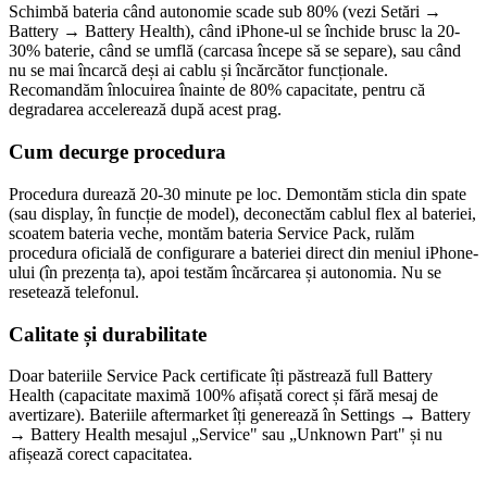
Schimbă bateria când autonomie scade sub 80% (vezi Setări →
Battery → Battery Health), când iPhone-ul se închide brusc la 20-
30% baterie, când se umflă (carcasa începe să se separe), sau când
nu se mai încarcă deși ai cablu și încărcător funcționale.
Recomandăm înlocuirea înainte de 80% capacitate, pentru că
degradarea accelerează după acest prag.
Cum decurge procedura
Procedura durează 20-30 minute pe loc. Demontăm sticla din spate
(sau display, în funcție de model), deconectăm cablul flex al bateriei,
scoatem bateria veche, montăm bateria Service Pack, rulăm
procedura oficială de configurare a bateriei direct din meniul iPhone-
ului (în prezența ta), apoi testăm încărcarea și autonomia. Nu se
resetează telefonul.
Calitate și durabilitate
Doar bateriile Service Pack certificate îți păstrează full Battery
Health (capacitate maximă 100% afișată corect și fără mesaj de
avertizare). Bateriile aftermarket îți generează în Settings → Battery
→ Battery Health mesajul „Service" sau „Unknown Part" și nu
afișează corect capacitatea.