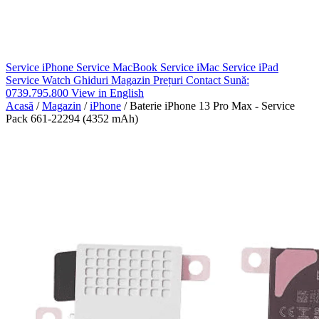
Service iPhone
Service MacBook
Service iMac
Service iPad
Service Watch
Ghiduri
Magazin
Prețuri
Contact
Sună:
0739.795.800
View in English
Acasă
/
Magazin
/
iPhone
/
Baterie iPhone 13 Pro Max - Service
Pack 661-22294 (4352 mAh)