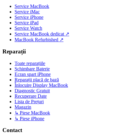
Service MacBook
Service iMac
Service iPhone
Service iPad
Service Watch
Service MacBook dedicat ↗
MacBook Refurbished ↗
Reparații
Toate reparațiile
Schimbare Baterie
Ecran spart iPhone
Reparații placă de bază
Înlocuire Display MacBook
Diagnostic Gratuit
Recuperare Date
Lista de Prețuri
Magazin
↳ Piese MacBook
↳ Piese iPhone
Contact