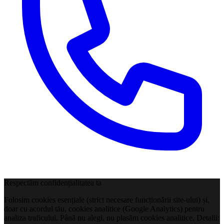
Respectăm confidențialitatea ta
Folosim cookies esențiale (strict necesare funcționării site-ului) și,
doar cu acordul tău, cookies analitice (Google Analytics) pentru
analiza traficului. Până nu alegi, nu plasăm cookies analitice. Detalii: