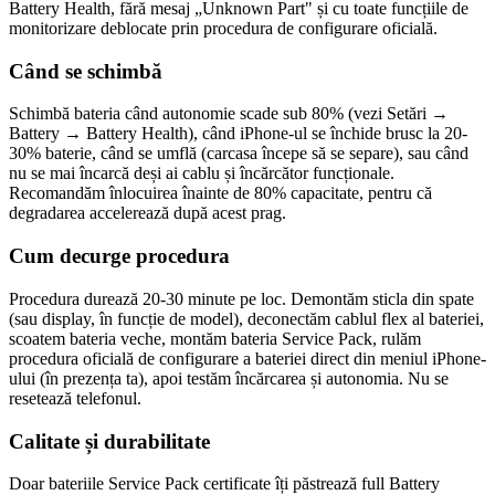
Battery Health, fără mesaj „Unknown Part" și cu toate funcțiile de
monitorizare deblocate prin procedura de configurare oficială.
Când se schimbă
Schimbă bateria când autonomie scade sub 80% (vezi Setări →
Battery → Battery Health), când iPhone-ul se închide brusc la 20-
30% baterie, când se umflă (carcasa începe să se separe), sau când
nu se mai încarcă deși ai cablu și încărcător funcționale.
Recomandăm înlocuirea înainte de 80% capacitate, pentru că
degradarea accelerează după acest prag.
Cum decurge procedura
Procedura durează 20-30 minute pe loc. Demontăm sticla din spate
(sau display, în funcție de model), deconectăm cablul flex al bateriei,
scoatem bateria veche, montăm bateria Service Pack, rulăm
procedura oficială de configurare a bateriei direct din meniul iPhone-
ului (în prezența ta), apoi testăm încărcarea și autonomia. Nu se
resetează telefonul.
Calitate și durabilitate
Doar bateriile Service Pack certificate îți păstrează full Battery