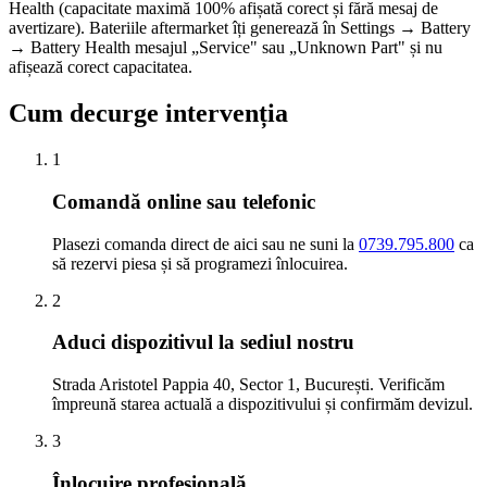
Health (capacitate maximă 100% afișată corect și fără mesaj de
avertizare). Bateriile aftermarket îți generează în Settings → Battery
→ Battery Health mesajul „Service" sau „Unknown Part" și nu
afișează corect capacitatea.
Cum decurge intervenția
1
Comandă online sau telefonic
Plasezi comanda direct de aici sau ne suni la
0739.795.800
ca
să rezervi piesa și să programezi înlocuirea.
2
Aduci dispozitivul la sediul nostru
Strada Aristotel Pappia 40, Sector 1, București. Verificăm
împreună starea actuală a dispozitivului și confirmăm devizul.
3
Înlocuire profesională