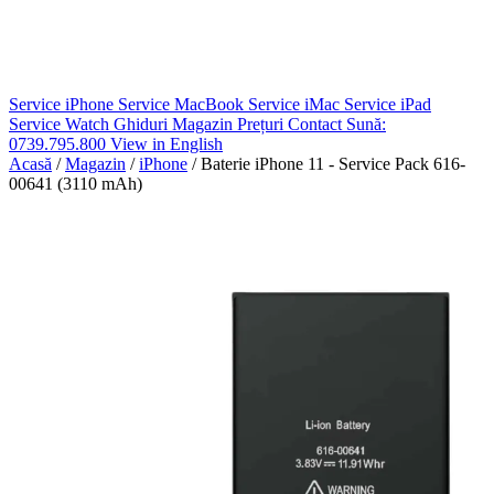
Service iPhone
Service MacBook
Service iMac
Service iPad
Service Watch
Ghiduri
Magazin
Prețuri
Contact
Sună:
0739.795.800
View in English
Acasă
/
Magazin
/
iPhone
/
Baterie iPhone 11 - Service Pack 616-
00641 (3110 mAh)