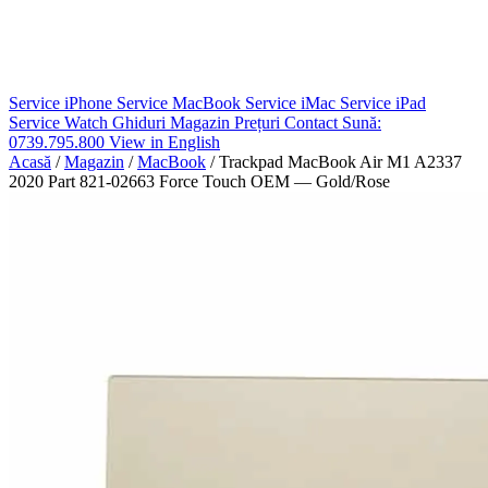
Service iPhone
Service MacBook
Service iMac
Service iPad
Service Watch
Ghiduri
Magazin
Prețuri
Contact
Sună:
0739.795.800
View in English
Acasă
/
Magazin
/
MacBook
/
Trackpad MacBook Air M1 A2337
2020 Part 821-02663 Force Touch OEM — Gold/Rose