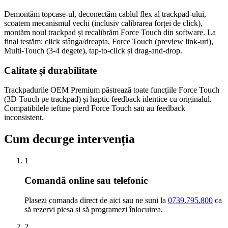
Demontăm topcase-ul, deconectăm cablul flex al trackpad-ului,
scoatem mecanismul vechi (inclusiv calibrarea forței de click),
montăm noul trackpad și recalibrăm Force Touch din software. La
final testăm: click stânga/dreapta, Force Touch (preview link-uri),
Multi-Touch (3-4 degete), tap-to-click și drag-and-drop.
Calitate și durabilitate
Trackpadurile OEM Premium păstrează toate funcțiile Force Touch
(3D Touch pe trackpad) și haptic feedback identice cu originalul.
Compatibilele ieftine pierd Force Touch sau au feedback
inconsistent.
Cum decurge intervenția
1
Comandă online sau telefonic
Plasezi comanda direct de aici sau ne suni la
0739.795.800
ca
să rezervi piesa și să programezi înlocuirea.
2