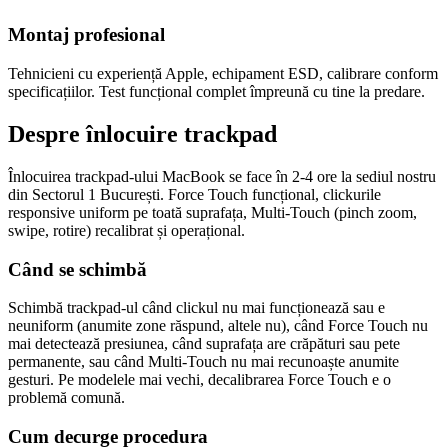
Montaj profesional
Tehnicieni cu experiență Apple, echipament ESD, calibrare conform
specificațiilor. Test funcțional complet împreună cu tine la predare.
Despre înlocuire trackpad
Înlocuirea trackpad-ului MacBook se face în 2-4 ore la sediul nostru
din Sectorul 1 București. Force Touch funcțional, clickurile
responsive uniform pe toată suprafața, Multi-Touch (pinch zoom,
swipe, rotire) recalibrat și operațional.
Când se schimbă
Schimbă trackpad-ul când clickul nu mai funcționează sau e
neuniform (anumite zone răspund, altele nu), când Force Touch nu
mai detectează presiunea, când suprafața are crăpături sau pete
permanente, sau când Multi-Touch nu mai recunoaște anumite
gesturi. Pe modelele mai vechi, decalibrarea Force Touch e o
problemă comună.
Cum decurge procedura