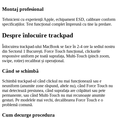
Montaj profesional
Tehnicieni cu experiență Apple, echipament ESD, calibrare conform
specificațiilor. Test funcțional complet împreună cu tine la predare.
Despre înlocuire trackpad
Înlocuirea trackpad-ului MacBook se face în 2-4 ore la sediul nostru
din Sectorul 1 București. Force Touch funcțional, clickurile
responsive uniform pe toată suprafața, Multi-Touch (pinch zoom,
swipe, rotire) recalibrat și operațional.
Când se schimbă
Schimbă trackpad-ul când clickul nu mai funcționează sau e
neuniform (anumite zone răspund, altele nu), când Force Touch nu
mai detectează presiunea, când suprafața are crăpături sau pete
permanente, sau când Multi-Touch nu mai recunoaște anumite
gesturi. Pe modelele mai vechi, decalibrarea Force Touch e o
problemă comună.
Cum decurge procedura