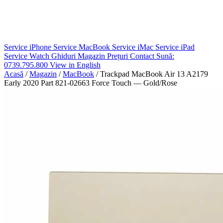
Service iPhone
Service MacBook
Service iMac
Service iPad
Service Watch
Ghiduri
Magazin
Prețuri
Contact
Sună:
0739.795.800
View in English
Acasă
/
Magazin
/
MacBook
/
Trackpad MacBook Air 13 A2179
Early 2020 Part 821-02663 Force Touch — Gold/Rose