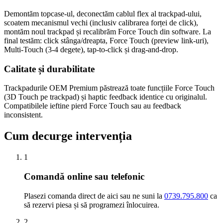
Demontăm topcase-ul, deconectăm cablul flex al trackpad-ului,
scoatem mecanismul vechi (inclusiv calibrarea forței de click),
montăm noul trackpad și recalibrăm Force Touch din software. La
final testăm: click stânga/dreapta, Force Touch (preview link-uri),
Multi-Touch (3-4 degete), tap-to-click și drag-and-drop.
Calitate și durabilitate
Trackpadurile OEM Premium păstrează toate funcțiile Force Touch
(3D Touch pe trackpad) și haptic feedback identice cu originalul.
Compatibilele ieftine pierd Force Touch sau au feedback
inconsistent.
Cum decurge intervenția
1
Comandă online sau telefonic
Plasezi comanda direct de aici sau ne suni la
0739.795.800
ca
să rezervi piesa și să programezi înlocuirea.
2