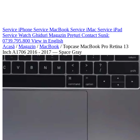
Service iPhone
Service MacBook
Service iMac
Service iPad
Service Watch
Ghiduri
Magazin
Prețuri
Contact
Sună:
0739.795.800
View in English
Acasă
/
Magazin
/
MacBook
/
Topcase MacBook Pro Retina 13
Inch A1706 2016 - 2017 — Space Gray