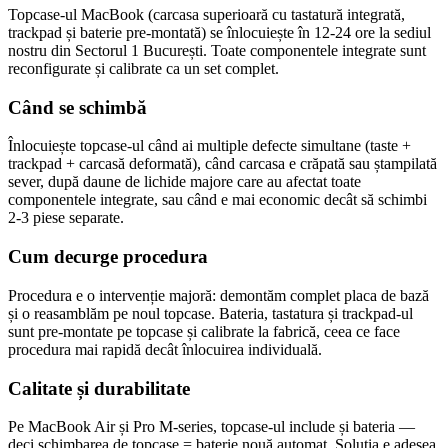
Topcase-ul MacBook (carcasa superioară cu tastatură integrată,
trackpad și baterie pre-montată) se înlocuiește în 12-24 ore la sediul
nostru din Sectorul 1 București. Toate componentele integrate sunt
reconfigurate și calibrate ca un set complet.
Când se schimbă
Înlocuiește topcase-ul când ai multiple defecte simultane (taste +
trackpad + carcasă deformată), când carcasa e crăpată sau ștampilată
sever, după daune de lichide majore care au afectat toate
componentele integrate, sau când e mai economic decât să schimbi
2-3 piese separate.
Cum decurge procedura
Procedura e o intervenție majoră: demontăm complet placa de bază
și o reasamblăm pe noul topcase. Bateria, tastatura și trackpad-ul
sunt pre-montate pe topcase și calibrate la fabrică, ceea ce face
procedura mai rapidă decât înlocuirea individuală.
Calitate și durabilitate
Pe MacBook Air și Pro M-series, topcase-ul include și bateria —
deci schimbarea de topcase = baterie nouă automat. Soluția e adesea