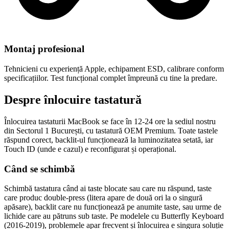
Montaj profesional
Tehnicieni cu experiență Apple, echipament ESD, calibrare conform
specificațiilor. Test funcțional complet împreună cu tine la predare.
Despre înlocuire tastatură
Înlocuirea tastaturii MacBook se face în 12-24 ore la sediul nostru
din Sectorul 1 București, cu tastatură OEM Premium. Toate tastele
răspund corect, backlit-ul funcționează la luminozitatea setată, iar
Touch ID (unde e cazul) e reconfigurat și operațional.
Când se schimbă
Schimbă tastatura când ai taste blocate sau care nu răspund, taste
care produc double-press (litera apare de două ori la o singură
apăsare), backlit care nu funcționează pe anumite taste, sau urme de
lichide care au pătruns sub taste. Pe modelele cu Butterfly Keyboard
(2016-2019), problemele apar frecvent și înlocuirea e singura soluție