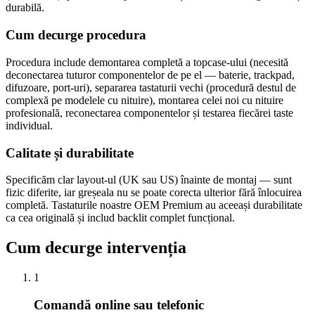
durabilă.
Cum decurge procedura
Procedura include demontarea completă a topcase-ului (necesită
deconectarea tuturor componentelor de pe el — baterie, trackpad,
difuzoare, port-uri), separarea tastaturii vechi (procedură destul de
complexă pe modelele cu nituire), montarea celei noi cu nituire
profesională, reconectarea componentelor și testarea fiecărei taste
individual.
Calitate și durabilitate
Specificăm clar layout-ul (UK sau US) înainte de montaj — sunt
fizic diferite, iar greșeala nu se poate corecta ulterior fără înlocuirea
completă. Tastaturile noastre OEM Premium au aceeași durabilitate
ca cea originală și includ backlit complet funcțional.
Cum decurge intervenția
1
Comandă online sau telefonic