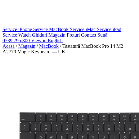
Service iPhone
Service MacBook
Service iMac
Service iPad
Service Watch
Ghiduri
Magazin
Prețuri
Contact
Sună:
0739.795.800
View in English
Acasă
/
Magazin
/
MacBook
/
Tastatură MacBook Pro 14 M2
A2779 Magic Keyboard — UK