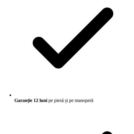
Garanție 12 luni
pe piesă și pe manoperă