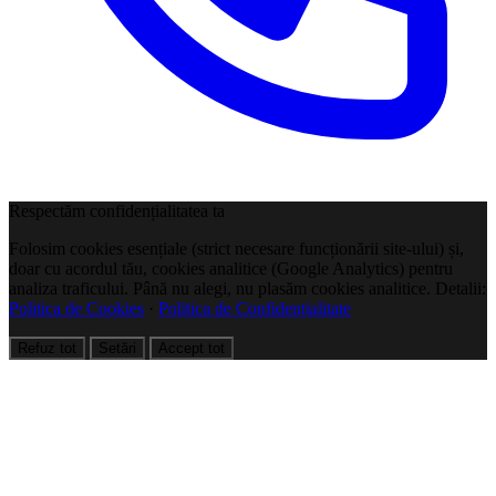
Respectăm confidențialitatea ta
Folosim cookies esențiale (strict necesare funcționării site-ului) și,
doar cu acordul tău, cookies analitice (Google Analytics) pentru
analiza traficului. Până nu alegi, nu plasăm cookies analitice. Detalii:
Politica de Cookies
·
Politica de Confidențialitate
Refuz tot
Setări
Accept tot