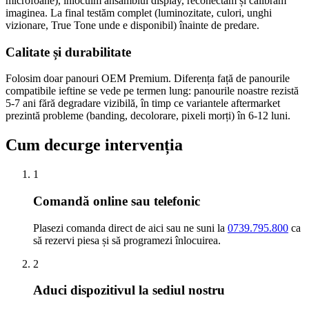
microfoane), înlocuim ansamblul display, reconectăm și calibrăm
imaginea. La final testăm complet (luminozitate, culori, unghi
vizionare, True Tone unde e disponibil) înainte de predare.
Calitate și durabilitate
Folosim doar panouri OEM Premium. Diferența față de panourile
compatibile ieftine se vede pe termen lung: panourile noastre rezistă
5-7 ani fără degradare vizibilă, în timp ce variantele aftermarket
prezintă probleme (banding, decolorare, pixeli morți) în 6-12 luni.
Cum decurge intervenția
1
Comandă online sau telefonic
Plasezi comanda direct de aici sau ne suni la
0739.795.800
ca
să rezervi piesa și să programezi înlocuirea.
2
Aduci dispozitivul la sediul nostru