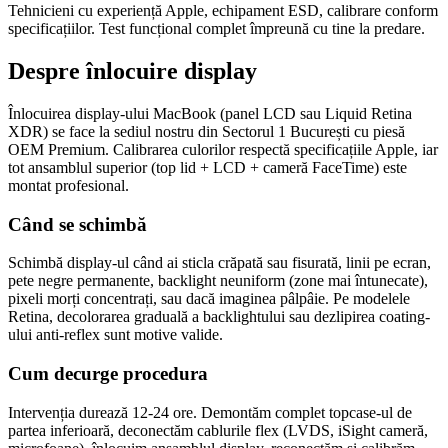
Tehnicieni cu experiență Apple, echipament ESD, calibrare conform
specificațiilor. Test funcțional complet împreună cu tine la predare.
Despre înlocuire display
Înlocuirea display-ului MacBook (panel LCD sau Liquid Retina
XDR) se face la sediul nostru din Sectorul 1 București cu piesă
OEM Premium. Calibrarea culorilor respectă specificațiile Apple, iar
tot ansamblul superior (top lid + LCD + cameră FaceTime) este
montat profesional.
Când se schimbă
Schimbă display-ul când ai sticla crăpată sau fisurată, linii pe ecran,
pete negre permanente, backlight neuniform (zone mai întunecate),
pixeli morți concentrați, sau dacă imaginea pâlpâie. Pe modelele
Retina, decolorarea graduală a backlightului sau dezlipirea coating-
ului anti-reflex sunt motive valide.
Cum decurge procedura
Intervenția durează 12-24 ore. Demontăm complet topcase-ul de
partea inferioară, deconectăm cablurile flex (LVDS, iSight cameră,