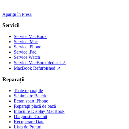
Apariții în Presă
Servicii
Service MacBook
Service iMac
Service iPhone
Service iPad
Service Watch
Service MacBook dedicat ↗
MacBook Refurbished ↗
Reparații
Toate reparațiile
Schimbare Baterie
Ecran spart iPhone
Reparații placă de bază
Înlocuire Display MacBook
Diagnostic Gratuit
Recuperare Date
Lista de Prețuri