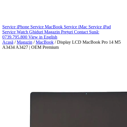
Service iPhone
Service MacBook
Service iMac
Service iPad
Service Watch
Ghiduri
Magazin
Prețuri
Contact
Sună:
0739.795.800
View in English
Acasă
/
Magazin
/
MacBook
/
Display LCD MacBook Pro 14 M5
A3434 A3427 | OEM Premium