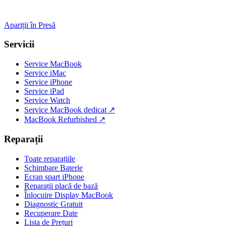
Apariții în Presă
Servicii
Service MacBook
Service iMac
Service iPhone
Service iPad
Service Watch
Service MacBook dedicat ↗
MacBook Refurbished ↗
Reparații
Toate reparațiile
Schimbare Baterie
Ecran spart iPhone
Reparații placă de bază
Înlocuire Display MacBook
Diagnostic Gratuit
Recuperare Date
Lista de Prețuri