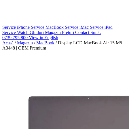
Service iPhone
Service MacBook
Service iMac
Service iPad
Service Watch
Ghiduri
Magazin
Prețuri
Contact
Sună:
0739.795.800
View in English
Acasă
/
Magazin
/
MacBook
/
Display LCD MacBook Air 15 M5
A3448 | OEM Premium