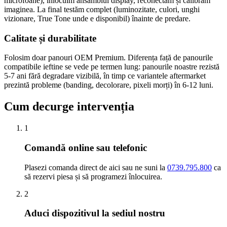
microfoane), înlocuim ansamblul display, reconectăm și calibrăm
imaginea. La final testăm complet (luminozitate, culori, unghi
vizionare, True Tone unde e disponibil) înainte de predare.
Calitate și durabilitate
Folosim doar panouri OEM Premium. Diferența față de panourile
compatibile ieftine se vede pe termen lung: panourile noastre rezistă
5-7 ani fără degradare vizibilă, în timp ce variantele aftermarket
prezintă probleme (banding, decolorare, pixeli morți) în 6-12 luni.
Cum decurge intervenția
1
Comandă online sau telefonic
Plasezi comanda direct de aici sau ne suni la
0739.795.800
ca
să rezervi piesa și să programezi înlocuirea.
2
Aduci dispozitivul la sediul nostru