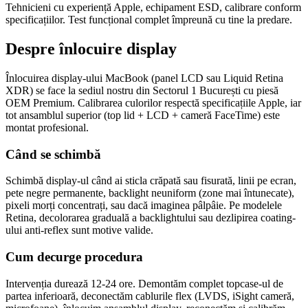
Tehnicieni cu experiență Apple, echipament ESD, calibrare conform
specificațiilor. Test funcțional complet împreună cu tine la predare.
Despre înlocuire display
Înlocuirea display-ului MacBook (panel LCD sau Liquid Retina
XDR) se face la sediul nostru din Sectorul 1 București cu piesă
OEM Premium. Calibrarea culorilor respectă specificațiile Apple, iar
tot ansamblul superior (top lid + LCD + cameră FaceTime) este
montat profesional.
Când se schimbă
Schimbă display-ul când ai sticla crăpată sau fisurată, linii pe ecran,
pete negre permanente, backlight neuniform (zone mai întunecate),
pixeli morți concentrați, sau dacă imaginea pâlpâie. Pe modelele
Retina, decolorarea graduală a backlightului sau dezlipirea coating-
ului anti-reflex sunt motive valide.
Cum decurge procedura
Intervenția durează 12-24 ore. Demontăm complet topcase-ul de
partea inferioară, deconectăm cablurile flex (LVDS, iSight cameră,