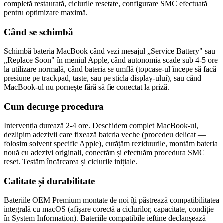
completă restaurată, ciclurile resetate, configurare SMC efectuată
pentru optimizare maximă.
Când se schimbă
Schimbă bateria MacBook când vezi mesajul „Service Battery" sau
„Replace Soon" în meniul Apple, când autonomia scade sub 4-5 ore
la utilizare normală, când bateria se umflă (topcase-ul începe să facă
presiune pe trackpad, taste, sau pe sticla display-ului), sau când
MacBook-ul nu pornește fără să fie conectat la priză.
Cum decurge procedura
Intervenția durează 2-4 ore. Deschidem complet MacBook-ul,
dezlipim adezivii care fixează bateria veche (procedeu delicat —
folosim solvent specific Apple), curățăm reziduurile, montăm bateria
nouă cu adezivi originali, conectăm și efectuăm procedura SMC
reset. Testăm încărcarea și ciclurile inițiale.
Calitate și durabilitate
Bateriile OEM Premium montate de noi îți păstrează compatibilitatea
integrală cu macOS (afișare corectă a ciclurilor, capacitate, condiție
în System Information). Bateriile compatibile ieftine declanșează