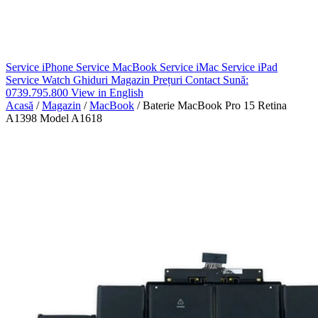
Service iPhone
Service MacBook
Service iMac
Service iPad
Service Watch
Ghiduri
Magazin
Prețuri
Contact
Sună:
0739.795.800
View in English
Acasă
/
Magazin
/
MacBook
/
Baterie MacBook Pro 15 Retina
A1398 Model A1618