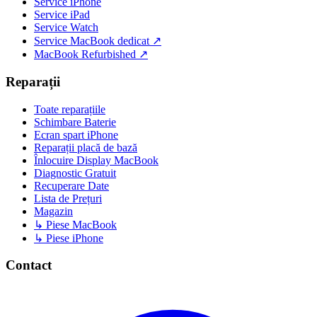
Service iPhone
Service iPad
Service Watch
Service MacBook dedicat ↗
MacBook Refurbished ↗
Reparații
Toate reparațiile
Schimbare Baterie
Ecran spart iPhone
Reparații placă de bază
Înlocuire Display MacBook
Diagnostic Gratuit
Recuperare Date
Lista de Prețuri
Magazin
↳ Piese MacBook
↳ Piese iPhone
Contact